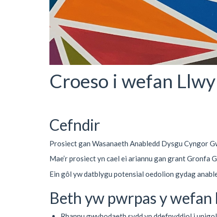
Croeso i wefan Llwy
Cefndir
Prosiect gan Wasanaeth Anabledd Dysgu Cyngor Gw
Mae’r prosiect yn cael ei ariannu gan grant Gronfa
Ein gôl yw datblygu potensial oedolion gydag anabl
Beth yw pwrpas y wefan
Rhannu gwybodaeth sydd yn ddefnyddiol i unigol