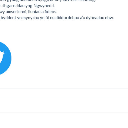
eithgareddau yng Ngwynedd.
y amserlenni, lluniau a fideos.
 byddent yn mynychu yn ôl eu diddordebau a’u dyheadau nhw.