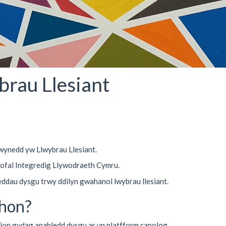
brau Llesiant
ynedd yw Llwybrau Llesiant.
 Gofal Integredig Llywodraeth Cymru.
eddau dysgu trwy ddilyn gwahanol lwybrau llesiant.
 hon?
ion gydag anabledd dysgu ar un platfform canolog.