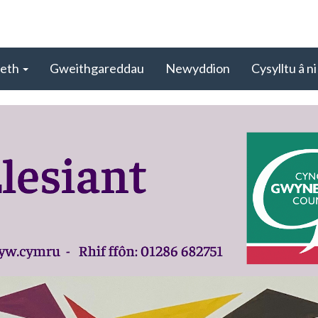
aeth
Gweithgareddau
Newyddion
Cysylltu â ni