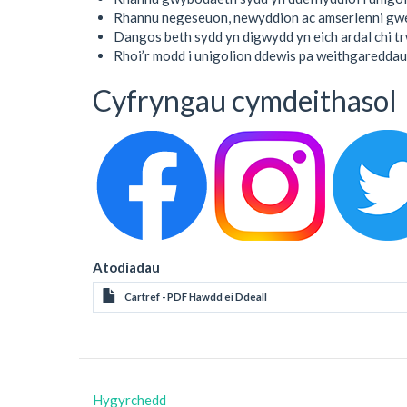
Rhannu negeseuon, newyddion ac amserlenni gw
Dangos beth sydd yn digwydd yn eich ardal chi trw
Rhoi’r modd i unigolion ddewis pa weithgareddau
Cyfryngau cymdeithasol
Atodiadau
Cartref - PDF Hawdd ei Ddeall
Hygyrchedd